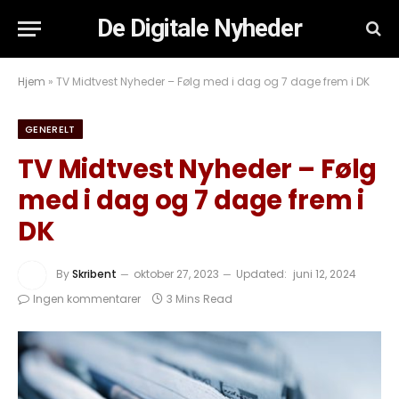
De Digitale Nyheder
Hjem
»
TV Midtvest Nyheder – Følg med i dag og 7 dage frem i DK
GENERELT
TV Midtvest Nyheder – Følg
med i dag og 7 dage frem i
DK
By
Skribent
oktober 27, 2023
Updated:
juni 12, 2024
Ingen kommentarer
3 Mins Read